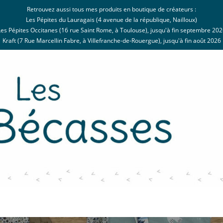
Retrouvez aussi tous mes produits en boutique de créateurs :
Les Pépites du Lauragais (4 avenue de la république, Nailloux)
Les Pépites Occitanes (16 rue Saint Rome, à Toulouse), jusqu'à fin septembre 202
Kraft (7 Rue Marcellin Fabre, à Villefranche-de-Rouergue), jusqu'à fin août 2026