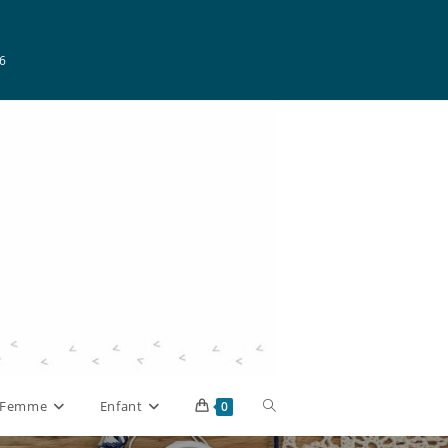
6
Toggle
Femme
Enfant
0