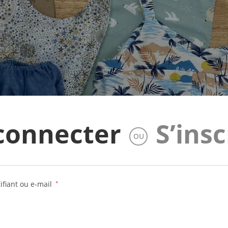
connecter
S’insc
OU
Obligatoire
ifiant ou e-mail
*